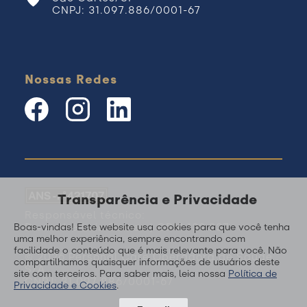
CNPJ: 31.097.886/0001-67
Nossas Redes
Transparência e Privacidade
Responsável técnico:
Dr. André Luis Gomes | CRM 139.237
Boas-vindas! Este website usa cookies para que você tenha
uma melhor experiência, sempre encontrando com
facilidade o conteúdo que é mais relevante para você. Não
© 2026 Personal Care Operadora de Saúde
compartilhamos quaisquer informações de usuários deste
S/A
site com terceiros. Para saber mais, leia nossa
Política de
CNPJ: 31.097.886/0001-67
Privacidade e Cookies
.