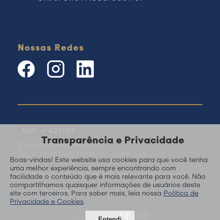
Nossas Redes
Transparência e Privacidade
Responsável técnico:
Dr. André Luis Gomes | CRM 139.237
Boas-vindas! Este website usa cookies para que você tenha
uma melhor experiência, sempre encontrando com
© 2026 Personal Care Operadora de Saúde
facilidade o conteúdo que é mais relevante para você. Não
S/A
compartilhamos quaisquer informações de usuários deste
CNPJ: 31.097.886/0001-67
site com terceiros. Para saber mais, leia nossa
Política de
Privacidade e Cookies
.
Criado por
Entendi