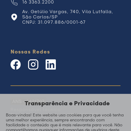
16 3363.2200
Av. Getúlio Vargas, 740, Vila Lutfalla,
São Carlos/SP
CNPJ: 31.097.886/0001-67
Nossas Redes
Transparência e Privacidade
Responsável técnico:
Dr. André Luis Gomes | CRM 139.237
Boas-vindas! Este website usa cookies para que você tenha
uma melhor experiência, sempre encontrando com
facilidade o conteúdo que é mais relevante para você. Não
© 2026 Personal Care Operadora de Saúde
compartilhamos quaisquer informações de usuários deste