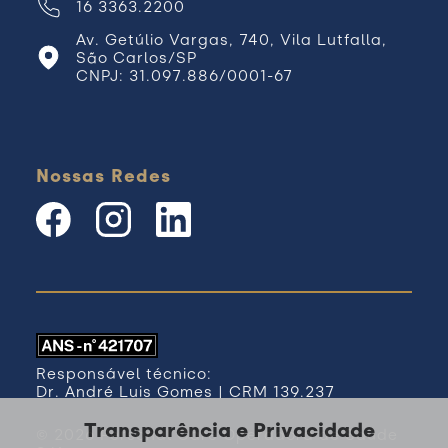
16 3363.2200
Av. Getúlio Vargas, 740, Vila Lutfalla,
São Carlos/SP
CNPJ: 31.097.886/0001-67
Nossas Redes
Responsável técnico:
Dr. André Luis Gomes | CRM 139.237
Transparência e Privacidade
© 2026 Personal Care Operadora de Saúde