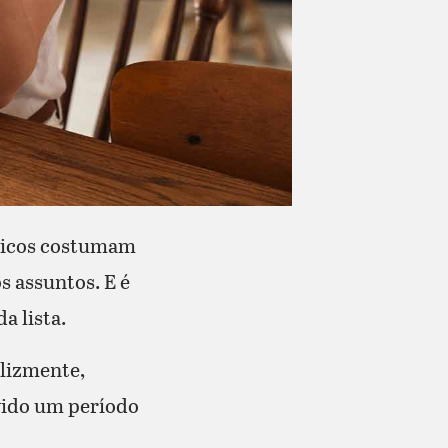
ópicos costumam
s assuntos. E é
a lista.
elizmente,
vido um período