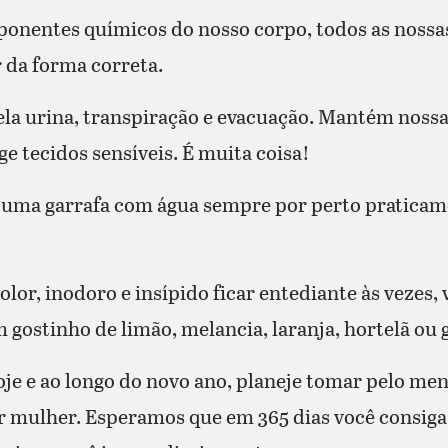
onentes químicos do nosso corpo, todos as nossas 
 da forma correta.
pela urina, transpiração e evacuação. Mantém noss
ge tecidos sensíveis. É muita coisa!
Ter uma garrafa com água sempre por perto pratica
olor, inodoro e insípido ficar entediante às vezes,
gostinho de limão, melancia, laranja, hortelã ou 
oje e ao longo do novo ano, planeje tomar pelo meno
or mulher. Esperamos que em 365 dias você consig