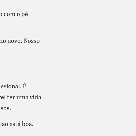
no com o pé
ano novo. Nosso
ssional. É
vel ter uma vida
sos.
ão está boa.