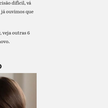
são difícil, vá
s já ouvimos que
 veja outras 6
novo.
O