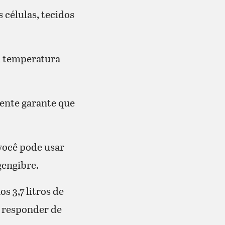
células, tecidos
a temperatura
mente garante que
 você pode usar
gengibre.
s 3,7 litros de
a responder de