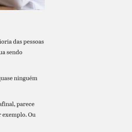
ioria das pessoas
nua sendo
 quase ninguém
final, parece
r exemplo. Ou