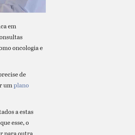
ica em
onsultas
como oncologia e
precise de
ter um
plano
ados a estas
que esse, o
ir para outra