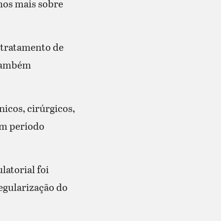
mos mais sobre
u tratamento de
 também
icos, cirúrgicos,
um período
atorial foi
regularização do