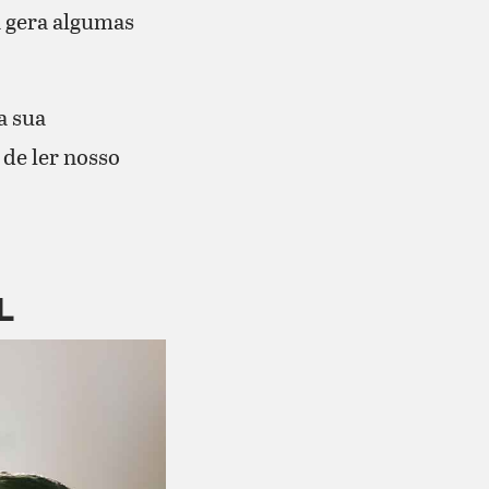
a gera algumas
a sua
de ler nosso
L