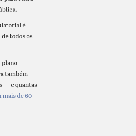
ública.
latorial é
a de todos os
o plano
ura também
as — e quantas
m mais de 60